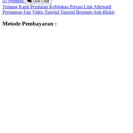
Promosi
Live Chat
Tentang Kami
Peraturan
Kebijakan Privasi
Link Alternatif
Permainan Fair
Video Tutorial
Tutorial Bermain
Anti-Blokir
Metode Pembayaran :