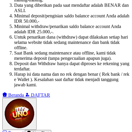
Data yang diberikan pada saat mendaftar adalah BENAR dan
ASLI.
Minimal deposit/pengisian saldo balance account Anda adalah
IDR 50.000,-
Minimal withdraw/penarikan saldo balance account Anda
adalah IDR 25.000,-.
Untuk penarikan dana (withdraw) dapat dilakukan setiap hari
selama website tidak sedang maintenance dan bank tidak
offline.
Saat Bank sedang maintenance atau offline, kami tidak
menerima deposit (tanpa pengecualian apapun juga).
Deposit dan Withdraw hanya dapat diproses ke rekening yang
terdaftar.
Harap isi data nama dan no rek dengan benar ( Rek bank / rek
e Wallet ). Kesalahan saat daftar tidak menjadi tanggung
jawab kami.
Beranda
DAFTAR