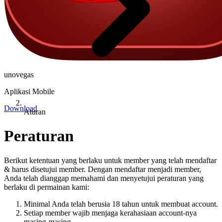
unovegas
Aplikasi Mobile
Download
Aturan
Peraturan
Berikut ketentuan yang berlaku untuk member yang telah mendaftar
& harus disetujui member. Dengan mendaftar menjadi member,
Anda telah dianggap memahami dan menyetujui peraturan yang
berlaku di permainan kami:
Minimal Anda telah berusia 18 tahun untuk membuat account.
Setiap member wajib menjaga kerahasiaan account-nya
masing-masing.